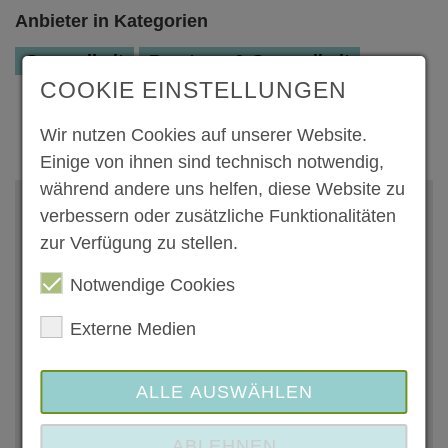
Anbieter in Kategorien
Gesundheit
Beratung & Gesundheit
COOKIE EINSTELLUNGEN
Wir nutzen Cookies auf unserer Website.
Einige von ihnen sind technisch notwendig,
während andere uns helfen, diese Website zu
Adresse und Kontakt
verbessern oder zusätzliche Funktionalitäten
zur Verfügung zu stellen.
Dr.med. Gabriele Mathieu-Hörcher
Notwendige Cookies
Am Herrnkeller 5
67547 Worms
Externe Medien
Zustimmung zum "Google Maps"
Cookie um diesen Inhalt anzuzeigen
ALLE AUSWÄHLEN
(06241) 414800
ABLEHNEN