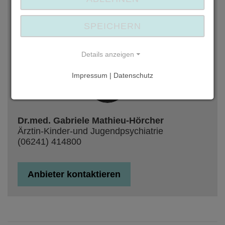
https://www.doctolib.de/kinder-
jugendpsychiatrie-und-psychotherapie-
2/worms/gabriele-mathieu-hoercher
SPEICHERN
Ihre Ansprechpartnerin
Details anzeigen
Impressum | Datenschutz
Dr.med. Gabriele Mathieu-Hörcher
Ärztin-Kinder-und Jugendpsychiatrie
(06241) 414800
Anbieter kontaktieren