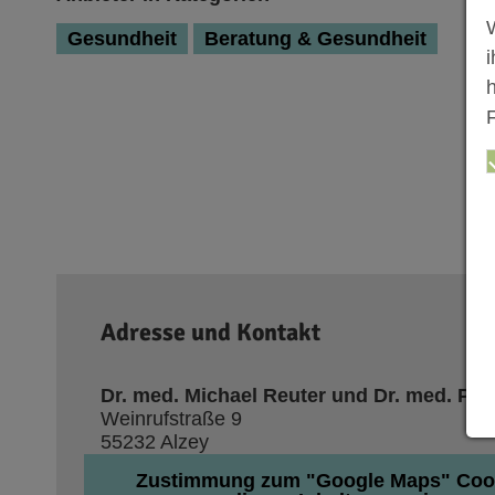
Gesundheit
Beratung & Gesundheit
F
Adresse und Kontakt
Dr. med. Michael Reuter und Dr. med. Petr
Weinrufstraße 9
55232 Alzey
Zustimmung zum "Google Maps" Coo