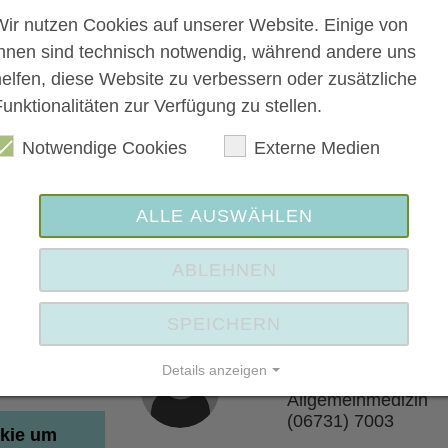
Wir nutzen Cookies auf unserer Website. Einige von
ihnen sind technisch notwendig, während andere uns
helfen, diese Website zu verbessern oder zusätzliche
unktionalitäten zur Verfügung zu stellen.
Notwendige Cookies
Externe Medien
ALLE AUSWÄHLEN
ABLEHNEN
Ihr Ansprechpartner
SPEICHERN
a Kiefer
Dr. Reuter und Dr.
Details anzeigen
Kiefer
Allgemeinmedizin
Impressum | Datenschutz
(06731) 7003
kie um