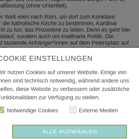
nalfassung (ohne Untertitel).
der Welt eilen nach Rom, um dort zum Konklave
ie katholische Kirche zu bestimmen. Kardinal
t zu tun, das Prozedere zu leiten. Denn es geht hier
blauf, sondern auch um knallharte Politik. Die
d tausende Anhänger*innen auf dem Petersplatz auf
üren der Sixtinischen Kapelle prallen derweil
e Kardinal Bellini (Stanley Tucci) aus dem Lager des
COOKIE EINSTELLUNGEN
nal Tedesco (Sergio Castellitto). Auch Adeyemi
thgow) aus Quebec und Benitez (Carlos Diehz) aus
Wir nutzen Cookies auf unserer Website. Einige von
ersetzen Terroristen mit Autobomben die Welt
ihnen sind technisch notwendig, während andere uns
helfen, diese Website zu verbessern oder zusätzliche
unktionalitäten zur Verfügung zu stellen.
Kinokasse erhältlich. Schwerbehinderte, Schüler und
Notwendige Cookies
Externe Medien
ALLE AUSWÄHLEN