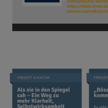
kvhs(at)alzey-worm
https://www.kreis-al
worms.eu/volkshoc
FREIZEIT & KULTUR
FREIZEI
Als sie in den Spiegel
„Bös
sah – Ein Weg zu
komme
mehr Klarheit,
Selbstwirksamkeit
Es gibt