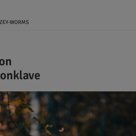
LZEY-WORMS
Ton
Konklave