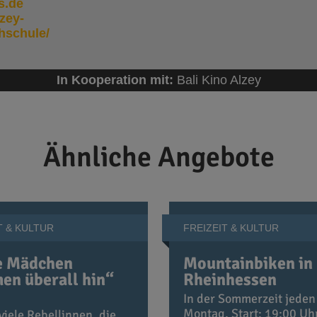
s.de
zey-
hschule/
In Kooperation mit:
Bali Kino Alzey
Ähnliche Angebote
T & KULTUR
FREIZEIT & KULTUR
e Mädchen
Mountainbiken in
n überall hin“
Rheinhessen
In der Sommerzeit jeden
Montag. Start: 19:00 Uh
 viele Rebellinnen, die