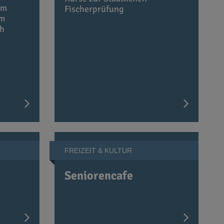
km
Fischerprüfung
Im
ch
FREIZEIT & KULTUR
Seniorencafe