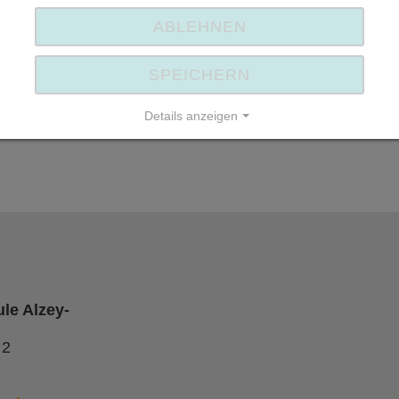
ABLEHNEN
Eine Voranmeldung für diese Veranstaltung ist
nicht möglich.
SPEICHERN
s.o.
Details anzeigen
Impressum | Datenschutz
le Alzey-
 2