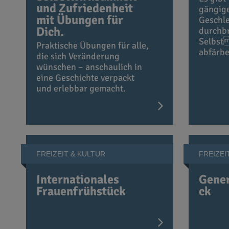
und Zufriedenheit
gängig
mit Übungen für
Geschle
Dich.
durchb
Selbst
Praktische Übungen für alle,
abfärb
die sich Veränderung
wünschen – anschaulich in
eine Geschichte verpackt
und erlebbar gemacht.
FREIZEIT & KULTUR
FREIZEI
Internationales
Gener
Frauenfrühstück
ck