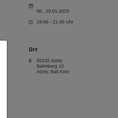
Mi., 29.01.2025
19:45 - 21:45 Uhr
Ort
55232 Alzey
Bahnberg 10
Alzey, Bali Kino