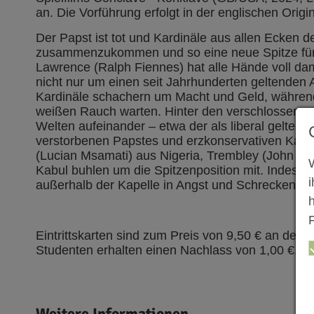
an. Die Vorführung erfolgt in der englischen Origi
Der Papst ist tot und Kardinäle aus allen Ecken 
zusammenzukommen und so eine neue Spitze für d
Lawrence (Ralph Fiennes) hat alle Hände voll dami
nicht nur um einen seit Jahrhunderten geltenden A
Kardinäle schachern um Macht und Geld, währen
weißen Rauch warten. Hinter den verschlossenen T
Welten aufeinander – etwa der als liberal geltend
verstorbenen Papstes und erzkonservativen Kardi
(Lucian Msamati) aus Nigeria, Trembley (John Li
Kabul buhlen um die Spitzenposition mit. Indes v
außerhalb der Kapelle in Angst und Schrecken…
F
Eintrittskarten sind zum Preis von 9,50 € an der 
Studenten erhalten einen Nachlass von 1,00 €.
Weitere Informationen