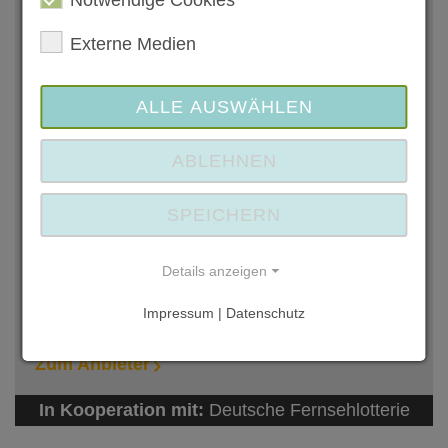
info(at)kv-alzey.drk.de
www.kv-alzey.drk.de
Externe Medien
Ihre Ansprechpartnerin
ALLE AUSWÄHLEN
ABLEHNEN
Isabell Burkhard
SPEICHERN
06731 96 99 11
durchblick(at)kv-alzey.drk.de
Details anzeigen
Impressum | Datenschutz
Anbieter kontaktieren
Zum Anbieter
In Kooperation mit:
Deutsche Fernsehlotterie