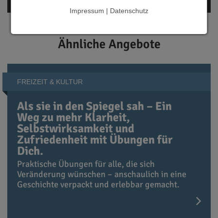
Worms
Impressum | Datenschutz
Ähnliche Angebote
FREIZEIT & KULTUR
Als sie in den Spiegel sah – Ein
Weg zu mehr Klarheit,
Selbstwirksamkeit und
Zufriedenheit mit Übungen für
Dich.
Praktische Übungen für alle, die sich
Veränderung wünschen – anschaulich in eine
Geschichte verpackt und erlebbar gemacht.