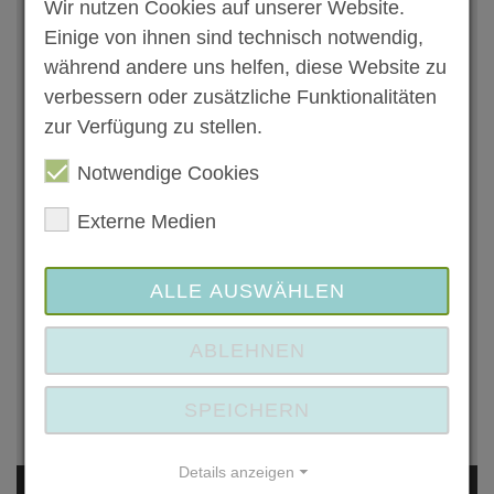
Wir nutzen Cookies auf unserer Website.
asv-osthofen(at)t-online.de
www.asv-osthofen.de
Einige von ihnen sind technisch notwendig,
während andere uns helfen, diese Website zu
Ihr Ansprechpartner
verbessern oder zusätzliche Funktionalitäten
zur Verfügung zu stellen.
Notwendige Cookies
Externe Medien
Günter Schmitt
1.Vorsitzender
06242 4055
ALLE AUSWÄHLEN
asv-osthofen(at)t-online.de
ABLEHNEN
Anbieter kontaktieren
SPEICHERN
Zum Anbieter
Details anzeigen
In Kooperation mit:
Kreisverwaltung Alzey-