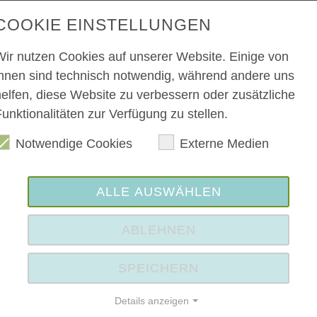
COOKIE EINSTELLUNGEN
Wir nutzen Cookies auf unserer Website. Einige von
Anmeldung ist nicht erforderlich
ihnen sind technisch notwendig, während andere uns
helfen, diese Website zu verbessern oder zusätzliche
kostenfrei
unktionalitäten zur Verfügung zu stellen.
Offen (ohne Mitgliedschaft)
Notwendige Cookies
Externe Medien
ALLE AUSWÄHLEN
ABLEHNEN
SPEICHERN
Details anzeigen