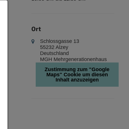
Ort
Schlossgasse 13
55232 Alzey
Deutschland
MGH Mehrgenerationenhaus
Zustimmung zum "Google
Maps" Cookie um diesen
Inhalt anzuzeigen