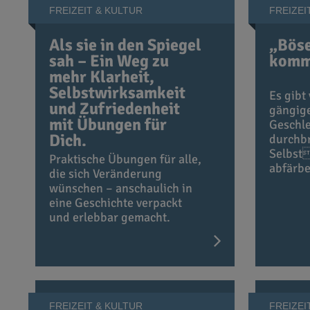
FREIZEIT & KULTUR
FREIZEI
Als sie in den Spiegel
„Bös
sah – Ein Weg zu
komme
mehr Klarheit,
Selbstwirksamkeit
Es gibt
und Zufriedenheit
gängig
mit Übungen für
Geschle
Dich.
durchb
Selbst
Praktische Übungen für alle,
abfärb
die sich Veränderung
wünschen – anschaulich in
eine Geschichte verpackt
und erlebbar gemacht.
FREIZEIT & KULTUR
FREIZEI