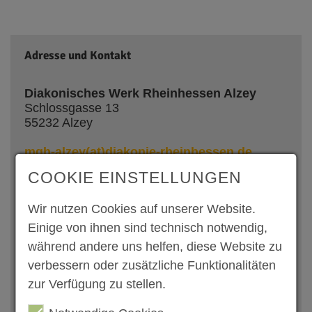
Adresse und Kontakt
Diakonisches Werk Rheinhessen Alzey
Schlossgasse 13
55232 Alzey
mgh-alzey(at)diakonie-rheinhessen.de
COOKIE EINSTELLUNGEN
Ihre Ansprechpartnerin
Wir nutzen Cookies auf unserer Website.
Einige von ihnen sind technisch notwendig,
während andere uns helfen, diese Website zu
verbessern oder zusätzliche Funktionalitäten
Derya Dogan und Sandra Körbes
zur Verfügung zu stellen.
Koordinatorinnen MGH - Alzey