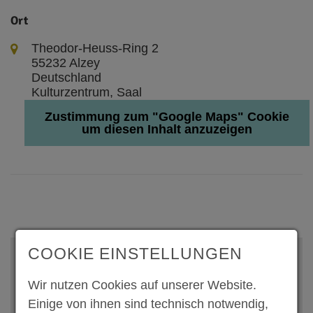
Ort
Theodor-Heuss-Ring 2
55232 Alzey
Deutschland
Kulturzentrum, Saal
Zustimmung zum "Google Maps" Cookie
um diesen Inhalt anzuzeigen
COOKIE EINSTELLUNGEN
Adresse und Kontakt
Wir nutzen Cookies auf unserer Website.
Kreisverwaltung Alzey-Worms
Einige von ihnen sind technisch notwendig,