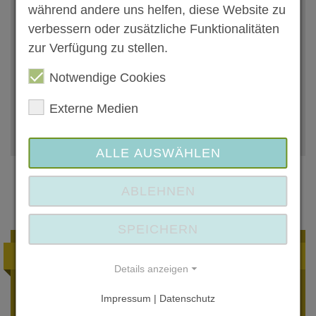
während andere uns helfen, diese Website zu
verbessern oder zusätzliche Funktionalitäten
zur Verfügung zu stellen.
Notwendige Cookies
Anbieter kontaktieren
Externe Medien
Zum Anbieter
ALLE AUSWÄHLEN
ABLEHNEN
Ähnliche Angebote
SPEICHERN
INTEGRATION & MIGRATION
Details anzeigen
Integrationskurs
Impressum | Datenschutz
Sie leben in Deutschland und möchten in